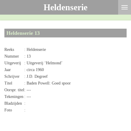
Heldenserie
Ga
direct
naar
de
Heldenserie 13
hoofdinhoud
Reeks
: Heldenserie
Nummer
: 13
Uitgeverij
: Uitgeverij ‘Helmond’
Jaar
: circa 1960
Schrijver
: J.D. Degreef
Titel
: Baden Powell: Goed spoor
Oorspr. titel
: ---
Tekeningen
: ---
Bladzijden
:
Foto
: